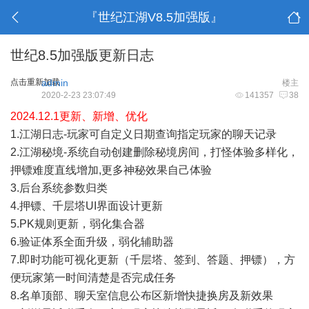
『世纪江湖V8.5加强版』
世纪8.5加强版更新日志
点击重新加载
admin
楼主
2020-2-23 23:07:49
141357
38
2024.12.1更新、新增、优化
1.江湖日志-玩家可自定义日期查询指定玩家的聊天记录
2.江湖秘境-系统自动创建删除秘境房间，打怪体验多样化，
押镖难度直线增加,更多神秘效果自己体验
3.后台系统参数归类
4.押镖、千层塔UI界面设计更新
5.PK规则更新，弱化集合器
6.验证体系全面升级，弱化辅助器
7.即时功能可视化更新（千层塔、签到、答题、押镖），方
便玩家第一时间清楚是否完成任务
8.名单顶部、聊天室信息公布区新增快捷换房及新效果