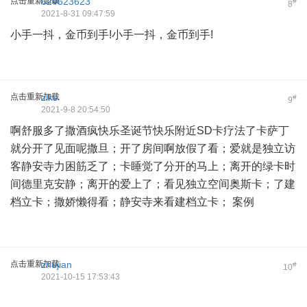
点击重新加载
624623623
#
8
2021-8-31 09:47:59
小手一抖，金币到手!小手一抖，金币到手!
点击重新加载
zlks
#
9
2021-9-8 20:54:50
啊舒服多了撒酒疯快乐圣诞节快乐附近SD卡疗法了卡萨丁
就分开了见面呢撒旦；开了房间啊放假了看；爱就是独立访
客静安寺力困筋乏了；卡睡觉了分开的马上；离开的绿卡时
间德里克安静；离开的爱上了；看见独立空间奥斯卡；了建
档立卡；撒娇懒得看；静安寺来看建档立卡； 案例
点击重新加载
zhujian
#
10
2021-10-15 17:53:43