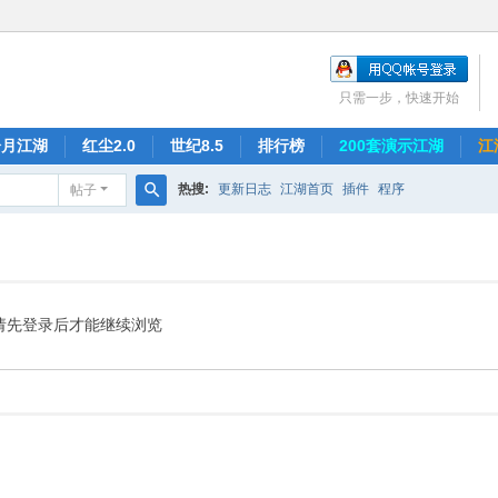
只需一步，快速开始
冷月江湖
红尘2.0
世纪8.5
排行榜
200套演示江湖
江
热搜:
更新日志
江湖首页
插件
程序
帖子
搜
索
请先登录后才能继续浏览