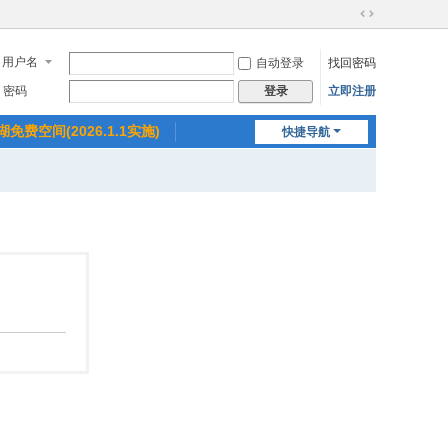
切
换
用户名
自动登录
找回密码
到
宽
密码
立即注册
登录
版
湖免费空间(2026.1.1实施)
快捷导航