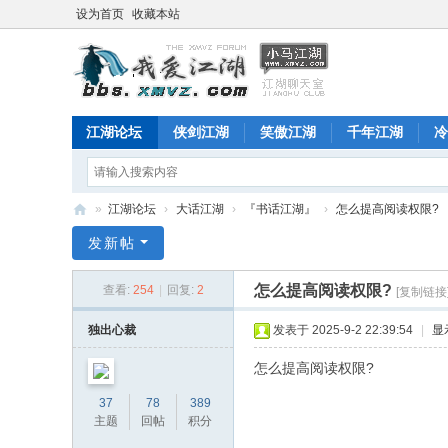
设为首页
收藏本站
江湖论坛
侠剑江湖
笑傲江湖
千年江湖
冷
»
江湖论坛
›
大话江湖
›
『书话江湖』
›
怎么提高阅读权限?
江
发新帖
湖
怎么提高阅读权限?
查看:
254
|
回复:
2
[复制链接
论
坛
独出心裁
发表于 2025-9-2 22:39:54
|
显
怎么提高阅读权限?
37
78
389
主题
回帖
积分