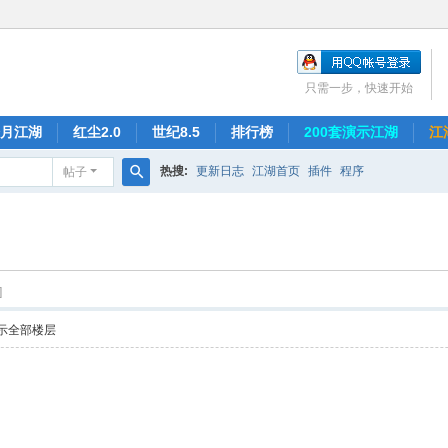
只需一步，快速开始
月江湖
红尘2.0
世纪8.5
排行榜
200套演示江湖
江
热搜:
更新日志
江湖首页
插件
程序
帖子
搜
索
]
示全部楼层