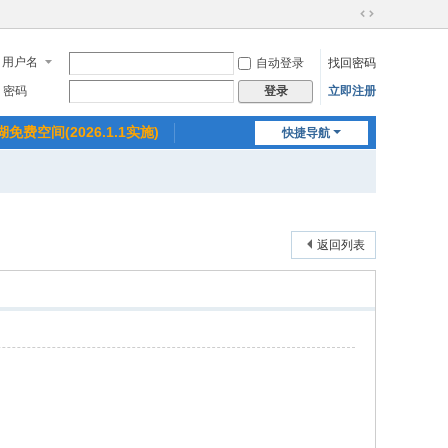
切
换
用户名
自动登录
找回密码
到
宽
密码
立即注册
登录
版
湖免费空间(2026.1.1实施)
快捷导航
返回列表