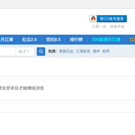
只需一步，快速开始
冷月江湖
红尘2.0
世纪8.5
排行榜
200套演示江湖
江
热搜:
更新日志
江湖首页
插件
程序
帖子
搜
索
请先登录后才能继续浏览