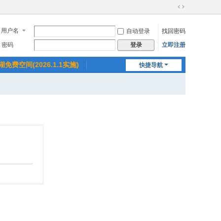
切
换
用户名
自动登录
找回密码
到
宽
密码
立即注册
登录
版
湖免费空间(2026.1.1实施)
快捷导航