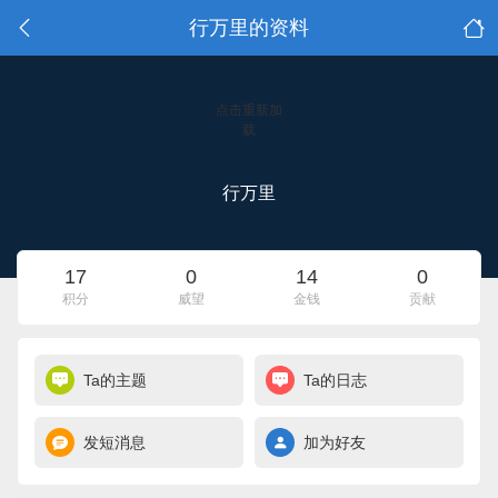
行万里的资料
点击重新加
载
行万里
17
0
14
0
积分
威望
金钱
贡献
Ta的主题
Ta的日志
发短消息
加为好友