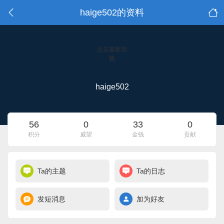
haige502的资料
点击重新加
载
haige502
56
0
33
0
积分
威望
金钱
贡献
Ta的主题
Ta的日志
发短消息
加为好友