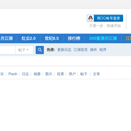
只需一步，快速开始
冷月江湖
红尘2.0
世纪8.5
排行榜
200套演示江湖
江
热搜:
更新日志
江湖首页
插件
程序
帖子
搜
索
音乐
|
Flash
|
日志
|
相册
|
图片
|
投票
|
用户
|
帖子
|
文章