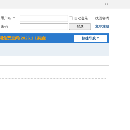
切
换
用户名
自动登录
找回密码
到
宽
密码
立即注册
登录
版
湖免费空间(2026.1.1实施)
快捷导航