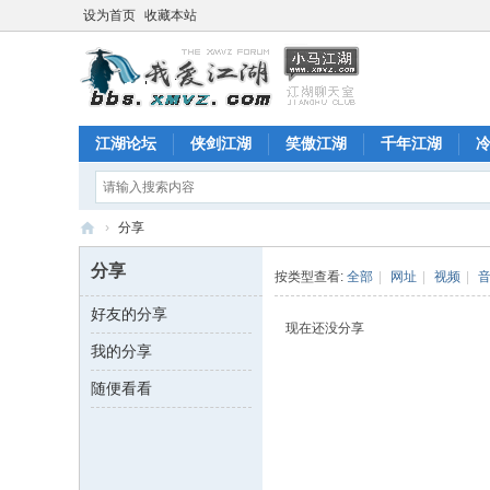
设为首页
收藏本站
江湖论坛
侠剑江湖
笑傲江湖
千年江湖
›
分享
江
分享
按类型查看:
全部
|
网址
|
视频
|
湖
好友的分享
论
现在还没分享
我的分享
坛
随便看看