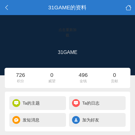
31GAME的资料
点击重新加
载
31GAME
726
0
496
0
积分
威望
金钱
贡献
Ta的主题
Ta的日志
发短消息
加为好友