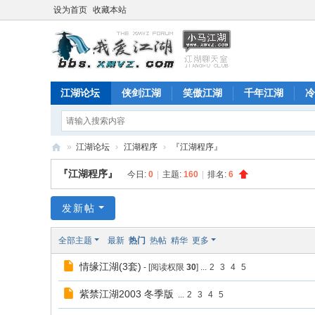
设为首页
收藏本站
江湖论坛
侠剑江湖
笑傲江湖
千年江湖
冷
»
江湖论坛
›
江湖程序
›
『江湖程序』
江
『江湖程序』
今日:
0
|
主题:
160
|
排名:
6
湖
论
发新帖
坛
全部主题
最新
热门
热帖
精华
更多
情缘江湖(3套)
- [阅读权限
30
]
...
2
3
4
5
紫禁江湖2003 冬季版
...
2
3
4
5