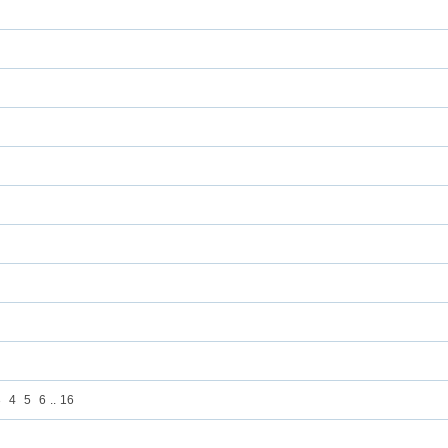
3
4
5
6
..
16