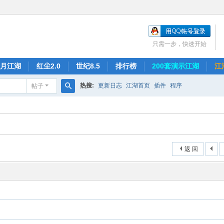
只需一步，快速开始
月江湖
红尘2.0
世纪8.5
排行榜
200套演示江湖
江
热搜:
更新日志
江湖首页
插件
程序
帖子
搜
索
返 回