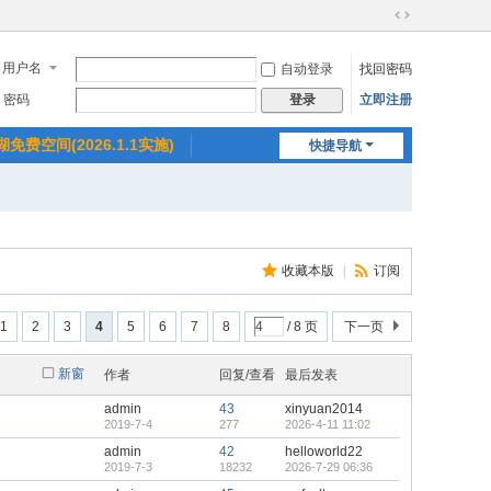
切
换
用户名
自动登录
找回密码
到
宽
密码
立即注册
登录
版
湖免费空间(2026.1.1实施)
快捷导航
收藏本版
|
订阅
1
2
3
4
5
6
7
8
/ 8 页
下一页
新窗
作者
回复/查看
最后发表
admin
43
xinyuan2014
2019-7-4
277
2026-4-11 11:02
admin
42
helloworld22
2019-7-3
18232
2026-7-29 06:36