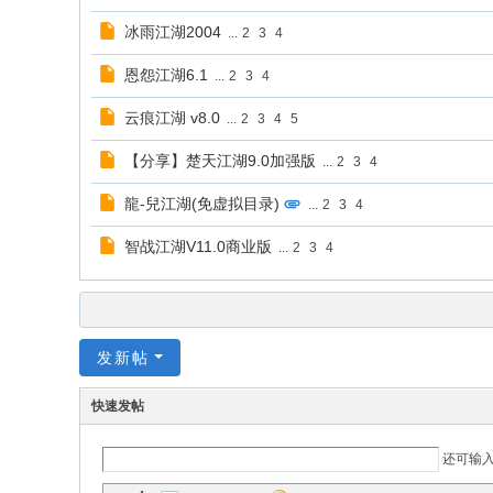
冰雨江湖2004
...
2
3
4
恩怨江湖6.1
...
2
3
4
云痕江湖 v8.0
...
2
3
4
5
【分享】楚天江湖9.0加强版
...
2
3
4
龍-兒江湖(免虚拟目录)
...
2
3
4
智战江湖V11.0商业版
...
2
3
4
发新帖
快速发帖
还可输