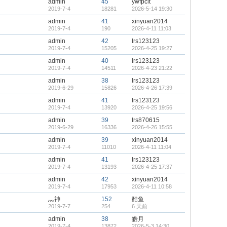
admin
45
ywfpclt
2019-7-4
18281
2026-5-14 19:30
admin
41
xinyuan2014
2019-7-4
190
2026-4-11 11:03
admin
42
lrs123123
2019-7-4
15205
2026-4-25 19:27
admin
40
lrs123123
2019-7-4
14511
2026-4-23 21:22
admin
38
lrs123123
2019-6-29
15826
2026-4-26 17:39
admin
41
lrs123123
2019-7-4
13920
2026-4-25 19:56
admin
39
lrs870615
2019-6-29
16336
2026-4-26 15:55
admin
39
xinyuan2014
2019-7-4
11010
2026-4-11 11:04
admin
41
lrs123123
2019-7-4
13193
2026-4-25 17:37
admin
42
xinyuan2014
2019-7-4
17953
2026-4-11 10:58
灬神
152
酷鱼
2019-7-7
254
6 天前
admin
38
皓月
2019-7-4
13872
2026-5-3 14:30