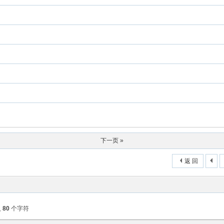
下一页 »
返 回
入
80
个字符